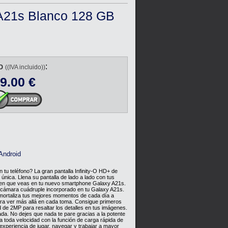
A21s Blanco 128 GB
io
:
((IVA incluido))
9.00
€
_post
Android
 tu teléfono? La gran pantalla Infinity-O HD+ de
nica. Llena su pantalla de lado a lado con tus
agen que veas en tu nuevo smartphone Galaxy A21s.
e cámara cuádruple incorporado en tu Galaxy A21s.
Inmortaliza tus mejores momentos de cada día a
ara ver más allá en cada toma. Consigue primeros
de 2MP para resaltar los detalles en tus imágenes.
iada. No dejes que nada te pare gracias a la potente
toda velocidad con la función de carga rápida de
experiencia de jugar, navegar y trabajar a mayor