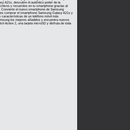
y A21s, descubre el auténtico poder de la
archivos y recuerdos en tu smartphone gracias al
SD. Convierte el nuevo smartphone de Samsung
uedes comprar el smartphone Samsung Galaxy A21s y
s características de un teléfono móvil más
 Samsung los mejores añadidos y encuentra nuevos
h Active 2, una tarjeta microSD y disfruta de toda