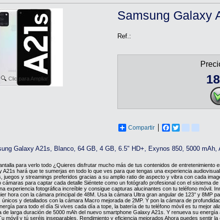
Samsung Galaxy 
Ref.:
Prec
18
Clic para Ampliar
Compartir
Facebook
Twitter
tuenti
blogger
ung Galaxy A21s, Blanco, 64 GB, 4 GB, 6.5" HD+, Exynos 850, 5000 mAh, 
ntalla para verlo todo ¿Quieres disfrutar mucho más de tus contenidos de entretenimiento en
 A21s hará que te sumerjas en todo lo que ves para que tengas una experiencia audiovisual ú
, juegos y streamings preferidos gracias a su amplio ratio de aspecto y vibra con cada im
 cámaras para captar cada detalle Siéntete como un fotógrafo profesional con el sistema d
na experiencia fotográfica increíble y consigue capturas alucinantes con tu teléfono móvil. 
ier hora con la cámara principal de 48M. Usa la cámara Ultra gran angular de 123° y 8MP p
 únicos y detallados con la cámara Macro mejorada de 2MP. Y pon la cámara de profundidad 
ergía para todo el día Si vives cada día a tope, la batería de tu teléfono móvil es tu mejor al
a de larga duración de 5000 mAh del nuevo smartphone Galaxy A21s. Y renueva su energía a 
u móvil y tú seréis inseparables. Rendimiento y eficiencia mejorados Ahora puedes sentir la 