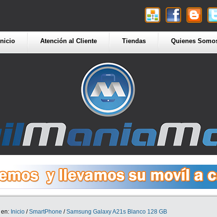
Inicio
Atención al Cliente
Tiendas
Quienes Somo
 en:
Inicio
/
SmartPhone
/
Samsung Galaxy A21s Blanco 128 GB