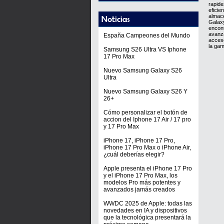
rapide
eficie
almace
Galax
encont
avanza
España Campeones del Mundo
acceso
la gam
Samsung S26 Ultra VS Iphone
17 Pro Max
Nuevo Samsung Galaxy S26
Ultra
Nuevo Samsung Galaxy S26 Y
26+
Cómo personalizar el botón de
accion del Iphone 17 Air / 17 pro
y 17 Pro Max
iPhone 17, iPhone 17 Pro,
iPhone 17 Pro Max o iPhone Air,
¿cuál deberías elegir?
Apple presenta el iPhone 17 Pro
y el iPhone 17 Pro Max, los
modelos Pro más potentes y
avanzados jamás creados
WWDC 2025 de Apple: todas las
novedades en IA y dispositivos
que la tecnológica presentará la