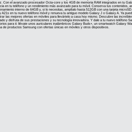
z. Con el avanzado procesador Octa-core y los 4GB de memoria RAM integrados en tu Galax
ncia en tu teléfono y un rendimiento más avanzado para tu móvil. Conserva tus contenidos, 
namiento interno de 64GB y, si lo necesitas, amplíalo hasta 512GB con una tarjeta micro
y A21s en tu nuevo teléfono móvil y renueva tu antiguo modelo Galaxy J o Galaxy A. Ya p
rar las mejores ofertas en móviles para llevártelo a casa hoy mismo. Descubre las increíble
do y disfruta de sus prestaciones y su tecnología innovadora. Y dale a tu nuevo teléfono
rios para ti: llévate unos auriculares inalámbricos Galaxy Buds+, un smartwatch Galaxy Watc
a de productos Samsung con ofertas únicas en móviles y otros dispositivos.