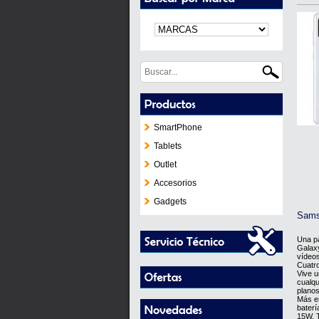
SmartPhone
Tablets
Outlet
Accesorios
Gadgets
Sams
Una pa
Galaxy
vídeos
Cuatro
Vive u
cualqu
planos
Más en
baterí
15W. T