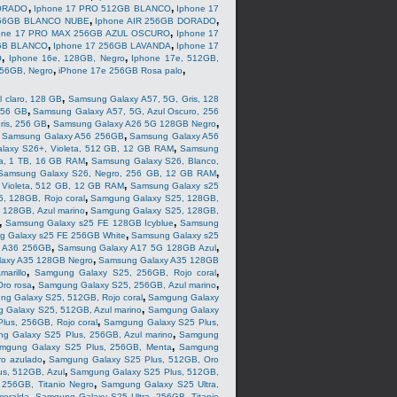
,
,
DORADO
Iphone 17 PRO 512GB BLANCO
Iphone 17
,
,
256GB BLANCO NUBE
Iphone AIR 256GB DORADO
,
one 17 PRO MAX 256GB AZUL OSCURO
Iphone 17
,
,
6GB BLANCO
Iphone 17 256GB LAVANDA
Iphone 17
,
,
O
Iphone 16e, 128GB, Negro
Iphone 17e, 512GB,
,
,
256GB, Negro
iPhone 17e 256GB Rosa palo
,
 claro, 128 GB
Samsung Galaxy A57, 5G, Gris, 128
,
256 GB
Samsung Galaxy A57, 5G, Azul Oscuro, 256
,
,
ris, 256 GB
Samsung Galaxy A26 5G 128GB Negro
,
,
Samsung Galaxy A56 256GB
Samsung Galaxy A56
,
laxy S26+, Violeta, 512 GB, 12 GB RAM
Samsung
,
ta, 1 TB, 16 GB RAM
Samsung Galaxy S26, Blanco,
,
Samsung Galaxy S26, Negro, 256 GB, 12 GB RAM
,
 Violeta, 512 GB, 12 GB RAM
Samsung Galaxy s25
,
, 128GB, Rojo coral
Samgung Galaxy S25, 128GB,
,
 128GB, Azul marino
Samgung Galaxy S25, 128GB,
,
,
Samsung Galaxy s25 FE 128GB Icyblue
Samsung
,
g Galaxy s25 FE 256GB White
Samsung Galaxy s25
,
,
 A36 256GB
Samsung Galaxy A17 5G 128GB Azul
,
axy A35 128GB Negro
Samsung Galaxy A35 128GB
,
,
arillo
Samgung Galaxy S25, 256GB, Rojo coral
,
,
ro rosa
Samgung Galaxy S25, 256GB, Azul marino
,
g Galaxy S25, 512GB, Rojo coral
Samgung Galaxy
,
 Galaxy S25, 512GB, Azul marino
Samgung Galaxy
,
lus, 256GB, Rojo coral
Samgung Galaxy S25 Plus,
,
g Galaxy S25 Plus, 256GB, Azul marino
Samgung
,
mgung Galaxy S25 Plus, 256GB, Menta
Samgung
,
o azulado
Samgung Galaxy S25 Plus, 512GB, Oro
,
s, 512GB, Azul
Samgung Galaxy S25 Plus, 512GB,
,
 256GB, Titanio Negro
Samgung Galaxy S25 Ultra,
,
meralda
Samgung Galaxy S25 Ultra, 256GB, Titanio