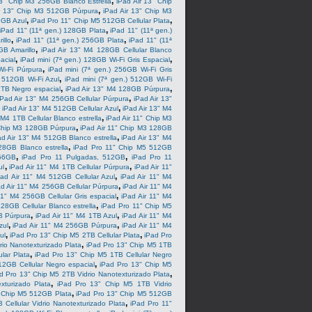
,
13" Chip M3 256GB Blanco Estrella
iPad Air 13" Chip
,
ir 13" Chip M3 512GB Púrpura
iPad Air 13" Chip M3
,
,
2GB Azul
iPad Pro 11" Chip M5 512GB Cellular Plata
,
iPad 11" (11ª gen.) 128GB Plata
iPad 11" (11ª gen.)
,
,
illo
iPad 11" (11ª gen.) 256GB Plata
iPad 11" (11ª
,
GB Amarillo
iPad Air 13" M4 128GB Cellular Blanco
,
,
acial
iPad mini (7ª gen.) 128GB Wi-Fi Gris Espacial
,
i-Fi Púrpura
iPad mini (7ª gen.) 256GB Wi-Fi Gris
,
) 512GB Wi-Fi Azul
iPad mini (7ª gen.) 512GB Wi-Fi
,
,
2TB Negro espacial
iPad Air 13" M4 128GB Púrpura
,
iPad Air 13" M4 256GB Cellular Púrpura
iPad Air 13"
,
,
iPad Air 13" M4 512GB Cellular Azul
iPad Air 13" M4
,
 M4 1TB Cellular Blanco estrella
iPad Air 11" Chip M3
,
 Chip M3 128GB Púrpura
iPad Air 11" Chip M3 128GB
,
ad Air 13" M4 512GB Blanco estrella
iPad Air 13" M4
,
28GB Blanco estrella
iPad Pro 11" Chip M5 512GB
,
,
256GB
iPad Pro 11 Pulgadas, 512GB
iPad Pro 11
,
,
ul
iPad Air 11" M4 1TB Cellular Púrpura
iPad Air 11"
,
Pad Air 11" M4 512GB Cellular Azul
iPad Air 11" M4
,
ad Air 11" M4 256GB Cellular Púrpura
iPad Air 11" M4
,
11" M4 256GB Cellular Gris espacial
iPad Air 11" M4
,
128GB Cellular Blanco estrella
iPad Pro 11" Chip M5
,
,
B Púrpura
iPad Air 11" M4 1TB Azul
iPad Air 11" M4
,
,
zul
iPad Air 11" M4 256GB Púrpura
iPad Air 11" M4
,
,
ul
iPad Pro 13" Chip M5 2TB Cellular Plata
iPad Pro
,
rio Nanotexturizado Plata
iPad Pro 13" Chip M5 1TB
,
lar Plata
iPad Pro 13" Chip M5 1TB Cellular Negro
,
2GB Cellular Negro espacial
iPad Pro 13" Chip M5
,
d Pro 13" Chip M5 2TB Vidrio Nanotexturizado Plata
,
xturizado Plata
iPad Pro 13" Chip M5 1TB Vidrio
,
 Chip M5 512GB Plata
iPad Pro 13" Chip M5 512GB
,
Cellular Vidrio Nanotexturizado Plata
iPad Pro 11"