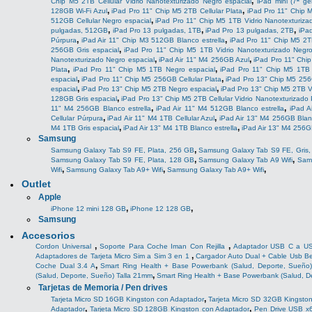
,
Chip M5 2TB Cellular Vidrio Nanotexturizado Negro espacial
iPad mini (7ª ge
,
,
128GB Wi-Fi Azul
iPad Pro 11" Chip M5 2TB Cellular Plata
iPad Pro 11" Chip M
,
512GB Cellular Negro espacial
iPad Pro 11" Chip M5 1TB Vidrio Nanotexturiza
,
,
,
pulgadas, 512GB
iPad Pro 13 pulgadas, 1TB
iPad Pro 13 pulgadas, 2TB
iPa
,
,
Púrpura
iPad Air 11" Chip M3 512GB Blanco estrella
iPad Pro 11" Chip M5 2T
,
256GB Gris espacial
iPad Pro 11" Chip M5 1TB Vidrio Nanotexturizado Negro
,
,
Nanotexturizado Negro espacial
iPad Air 11" M4 256GB Azul
iPad Pro 11" Chip
,
,
Plata
iPad Pro 11" Chip M5 1TB Negro espacial
iPad Pro 11" Chip M5 1TB 
,
,
espacial
iPad Pro 11" Chip M5 256GB Cellular Plata
iPad Pro 13" Chip M5 256
,
,
espacial
iPad Pro 13" Chip M5 2TB Negro espacial
iPad Pro 13" Chip M5 2TB V
,
128GB Gris espacial
iPad Pro 13" Chip M5 2TB Cellular Vidrio Nanotexturizado 
,
,
11" M4 256GB Blanco estrella
iPad Air 11" M4 512GB Blanco estrella
iPad A
,
,
Cellular Púrpura
iPad Air 11" M4 1TB Cellular Azul
iPad Air 13" M4 256GB Blanc
,
,
M4 1TB Gris espacial
iPad Air 13" M4 1TB Blanco estrella
iPad Air 13" M4 256GB
Samsung
,
Samsung Galaxy Tab S9 FE, Plata, 256 GB
Samsung Galaxy Tab S9 FE, Gris
,
,
Samsung Galaxy Tab S9 FE, Plata, 128 GB
Samsung Galaxy Tab A9 Wifi
Sams
,
,
,
Wifi
Samsung Galaxy Tab A9+ Wifi
Samsung Galaxy Tab A9+ Wifi
Outlet
Apple
,
,
iPhone 12 mini 128 GB
iPhone 12 128 GB
Samsung
Accesorios
,
,
Cordon Universal
Soporte Para Coche Iman Con Rejilla
Adaptador USB C a US
,
Adaptadores de Tarjeta Micro Sim a Sim 3 en 1
Cargador Auto Dual + Cable Usb B
,
Coche Dual 3.4 A
Smart Ring Health + Base Powerbank (Salud, Deporte, Sueño
,
(Salud, Deporte, Sueño) Talla 21mm
Smart Ring Health + Base Powerbank (Salud, D
Tarjetas de Memoria / Pen drives
,
Tarjeta Micro SD 16GB Kingston con Adaptador
Tarjeta Micro SD 32GB Kingsto
,
,
Adaptador
Tarjeta Micro SD 128GB Kingston con Adaptador
Pen Drive USB x6