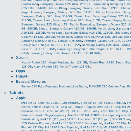
,
,
Cuarzo rosa
Samgung Galaxy S25 Ultra, 256GB, Titanio Azul
Samgung Galaxy
,
S25 Ultra, 256GB, Titanio Plata
Samgung Galaxy S25 Ultra, 512GB, Titanio
,
,
Negro Intenso
Samgung Galaxy S25 Ultra, 512GB, Titanio Esmeralda
Samgu
,
Samgung Galaxy S25 Ultra, 512GB, Titanio Azul
Samgung Galaxy S25 Ultra,
,
,
512GB, Titanio Plata
Samgung Galaxy S25 Ultra, 1 TB, Titanio Negro
Samgu
,
Samgung Galaxy S25 Ultra, 1 TB, Titanio Esmeralda
Samgung Galaxy S25 Ultr
,
,
5G, 256GB, Negro
Samsung Galaxy A16 5G, 256GB, Verde claro
Samsung G
,
,
A16 LTE, 128GB, Verde claro
Samsung Galaxy A16 LTE, 128GB, Gris claro
,
Galaxy A16 LTE, 256GB, Verde claro
Samsung Galaxy A16 LTE, 256GB, Gris c
,
,
Samsung Galaxy A16 5G, 128GB, Gris claro
Samsung Galaxy A36 128GB
Sam
,
Galaxy S26+, Negro, 512 GB, 12 GB RAM
Samsung Galaxy S26 Ultra, Blanco
,
Cielo, 1 TB, 16 GB RAM
Samsung Galaxy S26 Ultra, Negro, 1 TB, 16 GB RA
,
,
RAM
Samsung Galaxy S26, Blanco, 512 GB, 12 GB RAM
Xiaomi
,
Xiaomi Redmi 13C, Negro Medianoche, 128 GB
Xiaomi Redmi 13C, Negro Blan
,
,
128 GB
Xiaomi Redmi 13C, Verde Trebol, 128 GB
Oppo
Huawei
Especial Mayores
,
,
Funker C85 Para Personas Mayores Libre Negro
FUNKER C85 Comfort Plus
Fu
Tablets
Apple
,
,
iPad Air 11" Chip M3 128GB Gris espacial
iPad Air 13" M4 512GB Púrpura
iP
,
,
Blanco estrella
iPad Air 11" Chip M3 256GB Púrpura
iPad Air 11" Chip M3 2
,
,
espacial
APPLE iPad Air (2022), 64 GB, Azul, WiFi
iPad Pro 11" Chip 
,
,
Nanotexturizado Negro espacial
iPad Air 13" M4 128GB Gris espacial
iPad A
,
,
Cellular Azul
iPad 11" (11ª gen.) 512GB Azul
iPad 11" (11ª gen.) 512GB Rosa
,
,
1TB Cellular Púrpura
iPad Air 13" M4 256GB Gris espacial
iPad Air 13" Chip 
,
iPad Air 13" Chip M3 128GB Gris Espacial
iPad Air 13" Chip M3 128GB Blanco es