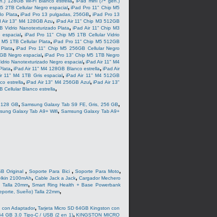
,
n.) 128GB Wi-Fi Blanco estrella
iPad mini (7ª gen.)
,
5 2TB Cellular Negro espacial
iPad Pro 11" Chip M5
,
,
do Plata
iPad Pro 13 pulgadas, 256GB
iPad Pro 13
,
d Air 13" M4 128GB Azu
iPad Air 11" Chip M3 512GB
,
B Vidrio Nanotexturizado Plata
iPad Air 11" Chip M3
,
 espacial
iPad Pro 11" Chip M5 1TB Cellular Vidrio
,
 M5 1TB Cellular Plata
iPad Pro 11" Chip M5 512GB
,
Plata
iPad Pro 11" Chip M5 256GB Cellular Negro
,
GB Negro espacial
iPad Pro 13" Chip M5 1TB Negro
,
idrio Nanotexturizado Negro espacial
iPad Air 11" M4
,
,
Plata
iPad Air 11" M4 128GB Blanco estrella
iPad Air
,
ir 11" M4 1TB Gris espacial
iPad Air 11" M4 512GB
,
,
o estrella
iPad Air 13" M4 256GB Azul
iPad Air 13"
,
 Cellular Blanco estrella
,
,
, 128 GB
Samsung Galaxy Tab S9 FE, Gris, 256 GB
,
ung Galaxy Tab A9+ Wifi
Samsung Galaxy Tab A9+
,
,
,
B Original
Soporte Para Bici
Soporte Para Moto
,
,
elkin 2100mAh
Cable Jack a Jack
Cargador Mechero
,
) Talla 20mm
Smart Ring Health + Base Powerbank
,
eporte, Sueño) Talla 22mm
,
n con Adaptador
Tarjeta Micro SD 64GB Kingston con
,
4 GB 3.0 Tipo-C / USB (2 en 1)
KINGSTON MICRO