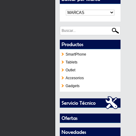
SmartPhone
Tablets
Outlet
Accesorios
Gadgets