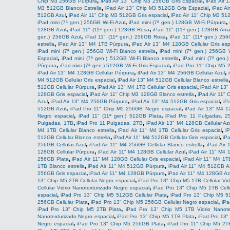
,
,
Chip M3 256GB Púrpura
iPad Air 13" Chip M3 256GB Gris Espacial
iPad Air 
,
,
M3 512GB Blanco Estrella
iPad Air 13" Chip M3 512GB Gris Espacial
iPad A
,
,
512GB Azul
iPad Air 11" Chip M3 512GB Gris espacial
iPad Air 11" Chip M3 51
,
,
iPad mini (7ª gen.) 256GB Wi-Fi Azul
iPad mini (7ª gen.) 128GB Wi-Fi Púrpura
,
,
128GB Azul
iPad 11" (11ª gen.) 128GB Rosa
iPad 11" (11ª gen.) 128GB Amar
,
,
gen.) 256GB Azul
iPad 11" (11ª gen.) 256GB Rosa
iPad 11" (11ª gen.) 256
,
,
estrella
iPad Air 13" M4 1TB Púrpura
iPad Air 13" M4 128GB Cellular Gris esp
,
iPad mini (7ª gen.) 256GB Wi-Fi Blanco estrella
iPad mini (7ª gen.) 256GB W
,
,
Espacial
iPad mini (7ª gen.) 512GB Wi-Fi Blanco estrella
iPad mini (7ª gen.
,
,
Púrpura
iPad mini (7ª gen.) 512GB Wi-Fi Gris Espacial
iPad Pro 11" Chip M5 
,
,
iPad Air 13" M4 128GB Cellular Púrpura
iPad Air 13" M4 256GB Cellular Azul
,
M4 512GB Cellular Gris espacial
iPad Air 13" M4 512GB Cellular Blanco estrella
,
,
512GB Cellular Púrpura
iPad Air 13" M4 1TB Cellular Gris espacial
iPad Air 13"
,
,
128GB Gris espacial
iPad Air 11" Chip M3 128GB Blanco estrella
iPad Air 11"
,
,
,
Azul
iPad Air 13" M4 256GB Púrpura
iPad Air 13" M4 512GB Gris espacial
iP
,
,
512GB Azul
iPad Pro 11" Chip M5 256GB Negro espacial
iPad Air 13" M4 1
,
,
Negro espacial
iPad 11" (11ª gen.) 512GB Plata
iPad Pro 11 Pulgadas, 
,
,
Pulgadas, 1TB
iPad Pro 11 Pulgadas, 2TB
iPad Air 13" M4 128GB Cellular Az
,
,
M4 1TB Cellular Blanco estrella
iPad Air 11" M4 1TB Cellular Gris espacial
i
,
,
512GB Cellular Blanco estrella
iPad Air 11" M4 512GB Cellular Gris espacial
iP
,
,
256GB Cellular Azul
iPad Air 11" M4 256GB Cellular Blanco estrella
iPad Air 
,
,
128GB Cellular Púrpura
iPad Air 11" M4 128GB Cellular Azul
iPad Air 11" M4 
,
,
256GB Plata
iPad Air 11" M4 128GB Cellular Gris espacial
iPad Air 11" M4 1T
,
,
1TB Blanco estrella
iPad Air 11" M4 512GB Púrpura
iPad Air 11" M4 512GB A
,
,
256GB Gris espacial
iPad Air 11" M4 128GB Púrpura
iPad Air 11" M4 128GB Az
,
13" Chip M5 2TB Cellular Negro espacial
iPad Pro 13" Chip M5 1TB Cellular Vid
,
Cellular Vidrio Nanotexturizado Negro espacial
iPad Pro 13" Chip M5 1TB Cellu
,
,
espacial
iPad Pro 13" Chip M5 512GB Cellular Plata
iPad Pro 13" Chip M5 51
,
,
256GB Cellular Plata
iPad Pro 13" Chip M5 256GB Cellular Negro espacial
iPa
,
iPad Pro 13" Chip M5 2TB Plata
iPad Pro 13" Chip M5 1TB Vidrio Nanote
,
,
Nanotexturizado Negro espacial
iPad Pro 13" Chip M5 1TB Plata
iPad Pro 13"
,
,
Negro espacial
iPad Pro 13" Chip M5 256GB Plata
iPad Pro 11" Chip M5 2TB 