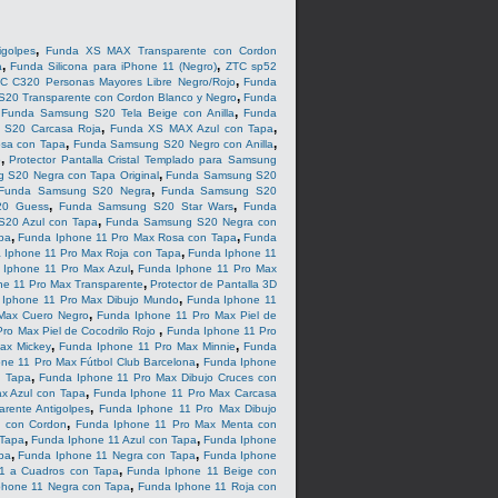
,
golpes
Funda XS MAX Transparente con Cordon
,
,
a
Funda Silicona para iPhone 11 (Negro)
ZTC sp52
,
C C320 Personas Mayores Libre Negro/Rojo
Funda
,
20 Transparente con Cordon Blanco y Negro
Funda
,
,
Funda Samsung S20 Tela Beige con Anilla
Funda
,
,
 S20 Carcasa Roja
Funda XS MAX Azul con Tapa
,
,
sa con Tapa
Funda Samsung S20 Negro con Anilla
,
o
Protector Pantalla Cristal Templado para Samsung
,
 S20 Negra con Tapa Original
Funda Samsung S20
,
Funda Samsung S20 Negra
Funda Samsung S20
,
,
20 Guess
Funda Samsung S20 Star Wars
Funda
,
20 Azul con Tapa
Funda Samsung S20 Negra con
,
,
pa
Funda Iphone 11 Pro Max Rosa con Tapa
Funda
,
 Iphone 11 Pro Max Roja con Tapa
Funda Iphone 11
,
 Iphone 11 Pro Max Azul
Funda Iphone 11 Pro Max
,
e 11 Pro Max Transparente
Protector de Pantalla 3D
,
 Iphone 11 Pro Max Dibujo Mundo
Funda Iphone 11
,
Max Cuero Negro
Funda Iphone 11 Pro Max Piel de
,
ro Max Piel de Cocodrilo Rojo
Funda Iphone 11 Pro
,
,
ax Mickey
Funda Iphone 11 Pro Max Minnie
Funda
,
ne 11 Pro Max Fútbol Club Barcelona
Funda Iphone
,
n Tapa
Funda Iphone 11 Pro Max Dibujo Cruces con
,
x Azul con Tapa
Funda Iphone 11 Pro Max Carcasa
,
rente Antigolpes
Funda Iphone 11 Pro Max Dibujo
,
l con Cordon
Funda Iphone 11 Pro Max Menta con
,
,
 Tapa
Funda Iphone 11 Azul con Tapa
Funda Iphone
,
,
pa
Funda Iphone 11 Negra con Tapa
Funda Iphone
,
1 a Cuadros con Tapa
Funda Iphone 11 Beige con
,
phone 11 Negra con Tapa
Funda Iphone 11 Roja con