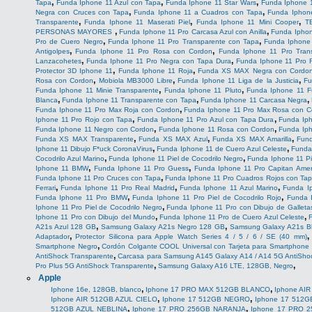
,
,
,
Tapa
Funda Iphone 11 Azul con Tapa
Funda Iphone 11 Star Wars
Funda Iphone 1
,
,
Negra con Cruces con Tapa
Funda Iphone 11 a Cuadros con Tapa
Funda Iphon
,
,
,
Transparente
Funda Iphone 11 Maserati Piel
Funda Iphone 11 Mini Cooper
T
,
,
PERSONAS MAYORES
Funda Iphone 11 Pro Carcasa Azul con Anilla
Funda Iphon
,
,
Pro de Cuero Negro
Funda Iphone 11 Pro Transparente con Tapa
Funda Iphone 
,
,
Antigolpes
Funda Iphone 11 Pro Rosa con Cordon
Funda Iphone 11 Pro Tran
,
,
Lanzacohetes
Funda Iphone 11 Pro Negra con Tapa Dura
Funda Iphone 11 Pro 
,
,
Protector 3D Iphone 11
Funda Iphone 11 Roja
Funda XS MAX Negra con Cordo
,
,
,
Rosa con Cordon
Mobiola MB3000 Libre
Funda Iphone 11 Liga de la Justicia
Fu
,
,
Funda Iphone 11 Minie Transparente
Funda Iphone 11 Pluto
Funda Iphone 11 Fú
,
,
,
Blanca
Funda Iphone 11 Transparente con Tapa
Funda Iphone 11 Carcasa Negra
,
Funda Iphone 11 Pro Max Roja con Cordon
Funda Iphone 11 Pro Max Rosa con C
,
,
Iphone 11 Pro Rojo con Tapa
Funda Iphone 11 Pro Azul con Tapa Dura
Funda Ip
,
,
Funda Iphone 11 Negro con Cordon
Funda Iphone 11 Rosa con Cordon
Funda Iph
,
,
,
Funda XS MAX Transparente
Funda XS MAX Azul
Funda XS MAX Amarilla
Fund
,
,
Iphone 11 Dibujo F*uck CoronaVirus
Funda Iphone 11 de Cuero Azul Celeste
Funda
,
,
Cocodrilo Azul Marino
Funda Iphone 11 Piel de Cocodrilo Negro
Funda Iphone 11 Pi
,
,
Iphone 11 BMW
Funda Iphone 11 Pro Guess
Funda Iphone 11 Pro Capitan Amer
,
Funda Iphone 11 Pro Cruces con Tapa
Funda Iphone 11 Pro Cuadros Rojos con Ta
,
,
,
Ferrari
Funda Iphone 11 Pro Real Madrid
Funda Iphone 11 Azul Marino
Funda I
,
,
Funda Iphone 11 Pro BMW
Funda Iphone 11 Pro Piel de Cocodrilo Rojo
Funda I
,
Iphone 11 Pro Piel de Cocodrilo Negro
Funda Iphone 11 Pro con Dibujo de Galleta
,
,
Iphone 11 Pro con Dibujo del Mundo
Funda Iphone 11 Pro de Cuero Azul Celeste
,
,
A21s Azul 128 GB
Samsung Galaxy A21s Negro 128 GB
Samsung Galaxy A21s B
,
Adaptador
Protector Silicona para Apple Watch Series 4 / 5 / 6 / SE (40 mm)
,
Smartphone Negro
Cordón Colgante COOL Universal con Tarjeta para Smartphone
,
AntiShock Transparente
Carcasa para Samsung A145 Galaxy A14 / A14 5G AntiSho
,
,
Pro Plus 5G AntiShock Transparente
Samsung Galaxy A16 LTE, 128GB, Negro
Apple
,
,
Iphone 16e, 128GB, blanco
Iphone 17 PRO MAX 512GB BLANCO
Iphone AI
,
,
Iphone AIR 512GB AZUL CIELO
Iphone 17 512GB NEGRO
Iphone 17 512
,
,
512GB AZUL NEBLINA
Iphone 17 PRO 256GB NARANJA
Iphone 17 PRO 