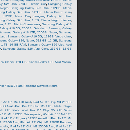
,
 S25 Ultra, 256GB, Titanio Gris
Samgung Galaxy
,
 Negro
Samgung Galaxy S25 Ultra, 512GB, Titanio
,
ng Galaxy S25 Ultra, 512GB, Titanio Cuarzo rosa
,
 512GB, Titanio Gris
Samgung Galaxy S25 Ultra,
,
ng Galaxy S25 Ultra, 1 TB, Titanio Negro Intenso
,
a, 1 TB, Titanio Cuarzo rosa
Samsung Galaxy A16
,
alaxy A16 5G, 256GB, Gris claro
Samsung Galaxy
,
Samsung Galaxy A16 LTE, 256GB, Negro
Samsung
,
,
laro
Samsung Galaxy A16 5G, 128GB, Verde claro
,
sung Galaxy S26, Negro, 512 GB, 12 GB
Samsung
,
, 1 TB, 16 GB RAM
Samsung Galaxy S26 Ultra, Azul
,
M
Samsung Galaxy S26, Azul Cielo, 256 GB, 12 GB
,
co Glaciar, 128 GB
Xiaomi Redmi 13C, Azul Marino,
,
nker TM110 Para Personas Mayores Negro
,
ad Air 13" M4 1TB Azul
iPad Air 11" Chip M3 256GB
,
56GB Azul
iPad Pro 11" Chip M5 1TB Cellular Negro
,
M5 2TB Plata
iPad Pro 11" Chip M5 2TB Vidrio
,
ir 11" M4 512GB Gris espacial
iPad Air 13" M4 1TB
,
,
iPad 11" (11ª gen.) 512GB Amarillo
iPad Air 13" M4
,
,
M3 128GB Azul
iPad Air 13" Chip M3 128GB Púrpura
,
,
trella
iPad Air 13" Chip M3 256GB Azul
iPad Air 13"