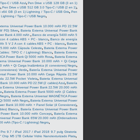
,
Tipo-C / USB Azul
Pen Drive x USB 128 GB (3 en 1)
,
,
)
Pen Drive x USB 512 GB 3.0 Tipo-C / USB (2 en 1)
,
 x64 GB (3 en 1) Lightning / Tipo-C / USB Gris
Pen
,
 Lightning / Tipo-C / USB Negro
Externa Universal Power Bank 10.000 mAh PD 22.5W
,
W PD) Silver
Bateria Externa Universal Power Bank
,
Power Bank 4.000 mAh
Banco de energía 5400 mAh 5
,
con 4 cables ABS + PC - blanco
Banco de energía
,
Ah 5 V 2 A con 4 cables ABS + PC - blanco
Bateria
,
 5.000 mAh Cápsula Celeste
Bateria Externa Power
,
ables: TIPO C / Lightning) Blanco
Bateria Externa
,
TICA Power Bank Qi 5000 mAh Rosa
Bateria Externa
terna Universal Power Bank 10.000 mAh + Qi Carga
,
00 mAh + Qi Carga Inalámbrica (4 conexiones) Negro
,
 conexiones) Verde
Batería Externa Universal Power
versal Power Bank 10.000 mAh Carga Rápida 22.5W
,
da 22.5W Pocket Violeta
Bateria Externa Universal
,
r Bank 10.000 mAh PD 22.5W (2 cables) Azul
Batería
ia Externa Universal Power Bank 22.5W 20.000 mAh
,
sa
Bateria Externa Power Bank 5000 mAh (2 Cables:
,
 Negro
Bateria Externa Universal MAGNÉTICA Power
,
 Qi 5000 mAh Negro
Bateria Externa Universal Power
,
Power Bank 10.000 mAh + Panel Solar (4 Conexiones)
,
bles) Blanco
Batería Externa Universal Power Bank
,
al Power Bank 10.000 mAh Concept
Batería Externa
Universal Power Bank 65W 20.000 mAh (Ordenadores
,
0 mAh (Tipo-C / Lightning) Negro
/ Pro 9.7 / iPad 2017 / iPad 2018 9.7 pulg Giratoria
,
" Chip M5 1TB Cellular Vidrio Nanotexturizado Plata