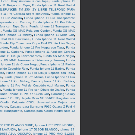
,
1 con Dibujo Astronauta con Tapa
Funda Iphone 11
,
e 11 Beige con Tapa
Funda Iphone 11 Real Madrid
ELEFUNKEN TM 250 IZY LIBRE TELEFONO PARA
,
e 11 Pro Carcasa Negra con Anilla
Funda Iphone 11
,
11 Pro Amarilla
Funda Iphone 11 Pro Transparente
,
sparente con Cordon
Funda Iphone 11 Pro Dibujo
,
,
Roja con Tapa Dura
Funda Iphone 11 Transparente
,
,
n
Funda XS MAX Roja con Cordon
Funda XS MAX
,
,
nda Iphone 11 Mickey
Funda Iphone 11 Minie Gris
,
tbol Club Barcelona
Funda Iphone 11 Real Madrid
,
Funda Flip Cover para Oppo Find X3 Lite Liso Negro
,
,
ordon
Funda Iphone 11 Pro Negra con Tapa
Funda
,
,
hone 11 Carbono
Funda Iphone 11 Azul con Cordon
,
,
one 11 Dibujo Lanzacohetes
Funda XS MAX Negra
,
a XS MAX Transarente Delantera y Trasera
Funda
,
 Iphone 11 de Cuero Negro
Funda Iphone 11 Piel de
,
,
el de Cocodrilo Rojo
Funda Iphone 11 Barbie
Funda
,
,
ica
Funda Iphone 11 Pro Dibujo Espacio con Tapa
,
,
pa
Funda Iphone 11 Pro Minnie
Funda Iphone 11 Pro
,
,
phone 11 Pro Mickey
Funda Iphone 11 Pro Barbies
,
phone 11 Pro Piel de Cocodrilo Azul Marino
Funda
,
,
s
Funda Iphone 11 Pro con Dibujo de Jirafas
Funda
,
Funda Iphone 11 Pro de Cuero Gris
Samsung Galaxy
,
lanco 128 GB
Tarjeta Micro SD 256GB Kingston con
,
Cordón Colgante COOL Universal con Tarjeta para
,
 Verde
Carcasa para Samsung F936 Galaxy Z Fold 4
,
ck Transparente
Carcasa para Xiaomi Redmi Note 12
,
,
R 512GB BLANCO NUBE
Iphone AIR 512GB NEGRO
,
,
GB LAVANDA
Iphone 17 512GB BLANCO
Iphone 17
,
256GB AZUL OSCURO
Iphone 17 PRO MAX 512GB