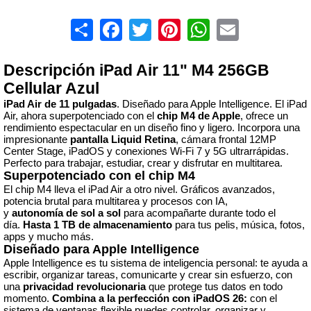
Share
Facebook
Twitter
Pinterest
WhatsApp
Email
Descripción iPad Air 11" M4 256GB
Cellular Azul
iPad Air de 11 pulgadas
. Diseñado para Apple Intelligence. El iPad
Air, ahora superpotenciado con el
chip M4 de Apple
, ofrece un
rendimiento espectacular en un diseño fino y ligero. Incorpora una
impresionante
pantalla Liquid Retina
, cámara frontal 12MP
Center Stage, iPadOS y conexiones Wi-Fi 7 y 5G ultrarrápidas.
Perfecto para trabajar, estudiar, crear y disfrutar en multitarea.
Superpotenciado con el chip M4
El chip M4 lleva el iPad Air a otro nivel. Gráficos avanzados,
potencia brutal para multitarea y procesos con IA,
y
autonomía
de
sol
a
sol
para acompañarte durante todo el
día.
Hasta
1
TB
de
almacenamiento
para tus pelis, música, fotos,
apps y mucho más.
Diseñado para Apple Intelligence
Apple Intelligence es tu sistema de inteligencia personal: te ayuda a
escribir, organizar tareas, comunicarte y crear sin esfuerzo, con
una
privacidad
revolucionaria
que protege tus datos en todo
momento.
Combina a la perfección con iPadOS 26:
c
on el
sistema de ventanas flexible puedes controlar, organizar y