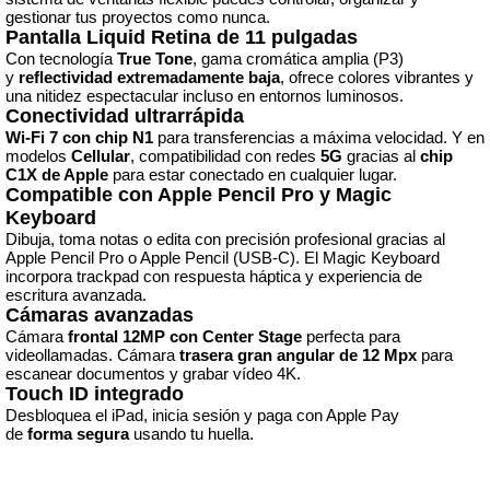
gestionar tus proyectos como nunca.
Pantalla Liquid Retina de 11 pulgadas
Con tecnología
True
Tone
, gama cromática amplia (P3)
y
reflectividad
extremadamente
baja
, ofrece colores vibrantes y
una nitidez espectacular incluso en entornos luminosos.
Conectividad ultrarrápida
Wi-Fi 7 con chip N1
para transferencias a máxima velocidad. Y en
modelos
Cellular
, compatibilidad con redes
5G
gracias al
chip
C1X de Apple
para estar conectado en cualquier lugar.
Compatible con Apple Pencil Pro y Magic
Keyboard
Dibuja, toma notas o edita con precisión profesional gracias al
Apple Pencil Pro o Apple Pencil (USB-C). El Magic Keyboard
incorpora trackpad con respuesta háptica y experiencia de
escritura avanzada.
Cámaras avanzadas
Cámara
frontal
12MP con
Center
Stage
perfecta para
videollamadas. Cámara
trasera
gran
angular de 12 Mpx
para
escanear documentos y grabar vídeo 4K.
Touch ID integrado
Desbloquea el iPad, inicia sesión y paga con Apple Pay
de
forma
segura
usando tu huella.