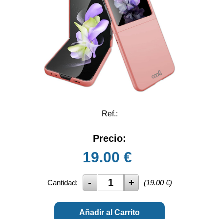
Ref.:
Precio:
19.00
€
Cantidad:
(
19.00
€)
Añadir al Carrito